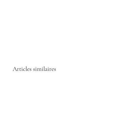
Materials :
BROWN SILK TOUCH
PAPER & BROWN SUEDE
Packing :
POLYBAG
Size :
139mm x 202mm x 33mm
Articles similaires