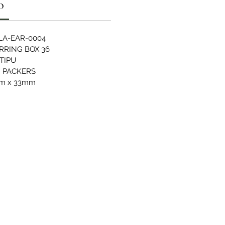
O
LA-EAR-0004
RRING BOX 36
TIPU
D PACKERS
m x 33mm