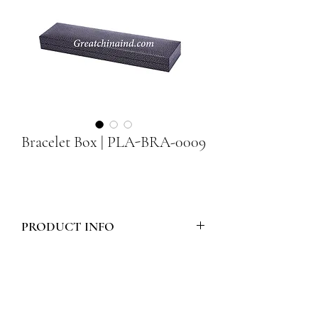
Bracelet Box | PLA-BRA-0009
PRODUCT INFO
Model Number :
PLA-BRA-0009
Style :
PLASTIC BRACELET BOX -
SQUARE CORNER PLASTIC BOX
Materials :
LS SPOT PAPER / DARK
GREY PILE PAPER