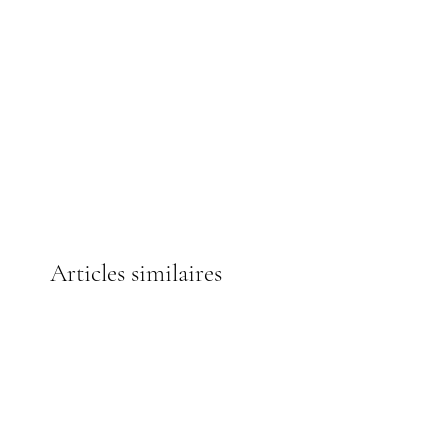
Packing :
2pcs BLACK PACKER
Size :
220mm x 55mm x 22mm
Articles similaires